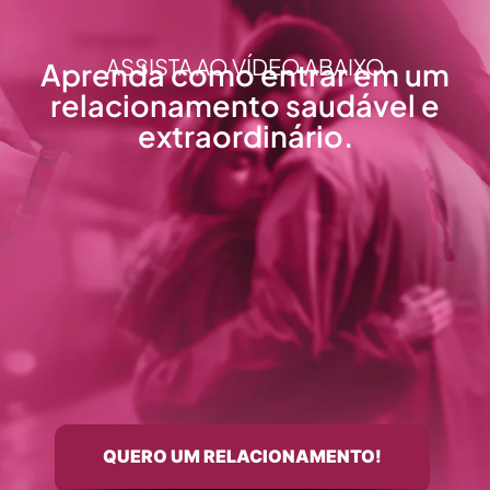
ASSISTA AO VÍDEO ABAIXO
Aprenda como entrar em um
relacionamento saudável e
extraordinário.
QUERO UM RELACIONAMENTO!