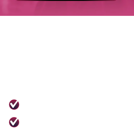
THOMAS SCHULTZ-
WENK
A PESSOA POR TRÁS DO PROGRAMA
Especializou-se em relacionamentos após lidar
com um divórcio doloroso. Hoje em dia luta contra
relacionamentos medíocres. Usa a teoria de forma
prática para facilitar a vida das pessoas quando o
assunto é relacionamento. Ele tem uma bagagem
bem grande de cursos, formações e
especializações.
Psicólogo CRP
Mais de 12 anos de experiência. CRP: 05/46306
Neurocientista
Mais de 4 anos de pesquisas na UERJ, PUC-RJ e