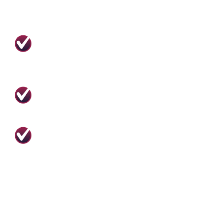
INTO-RJ. Primeira bolsa internacional de
Neurociências da UERJ (HUPE) pelo OIST -
Japão.
Palestrante
Palestras e Treinamentos sobre
relacionamentos, superação e
relacionamentos abusivos.
Colunista
Membro da bancada do Morning Show da
JovemPan.
Escritor
Autor do Livro: LibertEx - Como Superar um
Término e Esquecer o Ex ou a Ex.