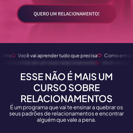
QUERO UM RELACIONAMENTO!
Você vai aprender tudo que precisa
Como entrar em u
cisa
Como entrar em um novo relacionamento
Você va
ESSE NÃO É MAIS UM
CURSO SOBRE
RELACIONAMENTOS
É um programa que vai te ensinar a quebrar os
seus padrões de relacionamentos e encontrar
alguém que vale a pena.