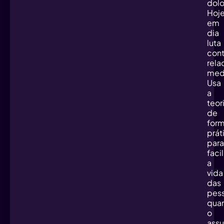
dolo
Hoj
em
dia
luta
cont
rel
med
Usa
a
teor
de
for
prát
para
facil
a
vida
das
pes
qua
o
assu