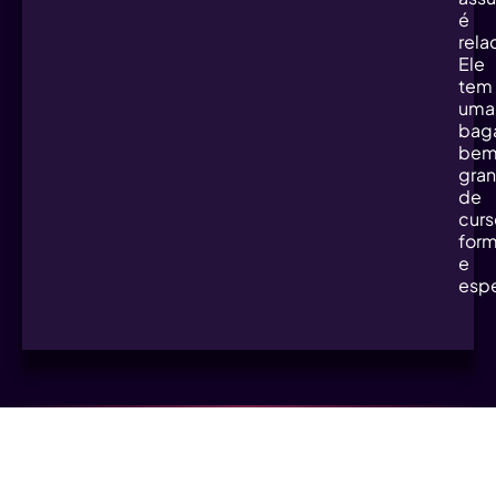
é
rela
Ele
tem
uma
bag
be
gra
de
curs
for
e
espe
F.A.Q
Perguntas Frquentes