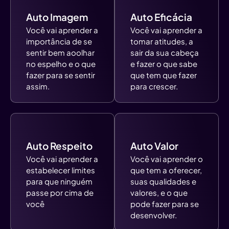
Auto Imagem
Auto Eficácia
Você vai aprender a
Você vai aprender a
importância de se
tomar atitudes, a
sentir bem aoolhar
sair da sua cabeça
no espelho e o que
e fazer o que sabe
fazer para se sentir
que tem que fazer
assim.
para crescer.
Auto Respeito
Auto Valor
Você vai aprender a
Você vai aprender o
estabelecer limites
que tem a oferecer,
para que ninguém
suas qualidades e
passe por cima de
valores, e o que
você
pode fazer para se
desenvolver.