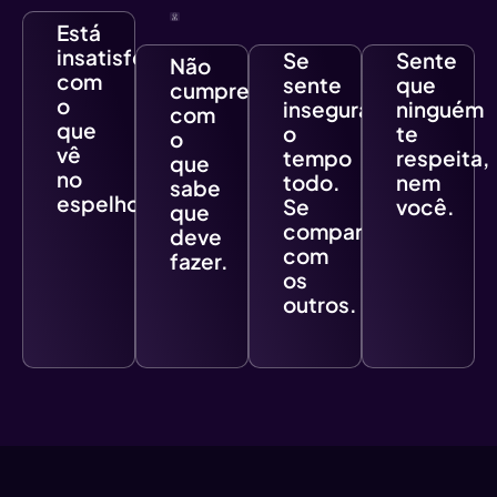
Está
insatisfeita(o)
Se
Sente
Não
com
sente
que
cumpre
o
insegura
ninguém
com
que
o
te
o
vê
tempo
respeita,
que
no
todo.
nem
sabe
espelho.
Se
você.
que
compara
deve
com
fazer.
os
outros.