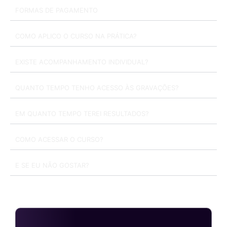
FORMAS DE PAGAMENTO
COMO APLICO O CURSO NA PRÁTICA?
EXISTE ACOMPANHAMENTO INDIVIDUAL?
QUANTO TEMPO TENHO ACESSO ÀS GRAVAÇÕES?
EM QUANTO TEMPO TEREI RESULTADOS?
COMO ACESSAR O CURSO?
E SE EU NÃO GOSTAR?